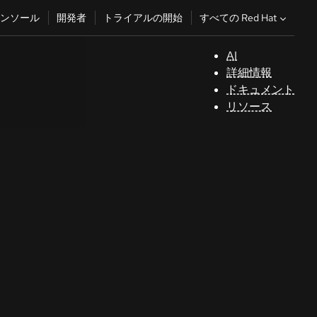
すべての Red Hat
ンソール
開発者
トライアルの開始
AI
サ
詳細情報
ポ
ドキュメント
ー
リソース
ト
コ
ン
ソ
ー
ル
開
発
者