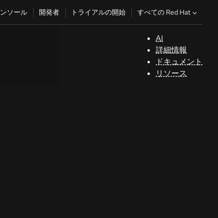
すべての Red Hat
ンソール
開発者
トライアルの開始
AI
サ
詳細情報
ポ
ドキュメント
ー
リソース
ト
コ
ン
ソ
ー
ル
開
発
者