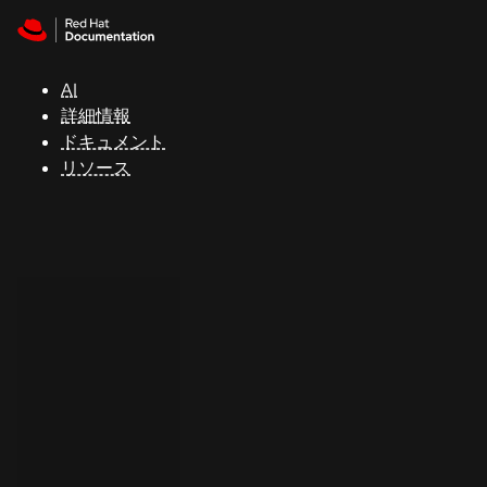
Skip to navigation
Skip to content
サ
ポ
ー
AI
ト
詳細情報
ドキュメント
リソース
コ
ン
ソ
ー
ル
開
発
者
ト
ラ