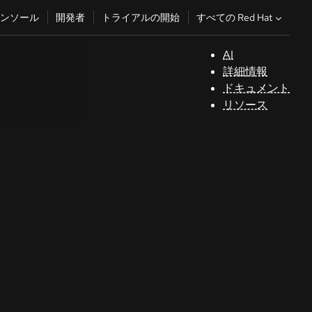
すべての Red Hat
ンソール
開発者
トライアルの開始
AI
サ
詳細情報
ポ
ドキュメント
ー
リソース
ト
コ
ン
ソ
ー
ル
開
発
者