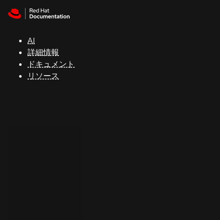
Skip to navigation
Skip to content
サ
ポ
ー
AI
ト
詳細情報
ドキュメント
リソース
コ
ン
ソ
ー
ル
開
発
者
ト
ラ