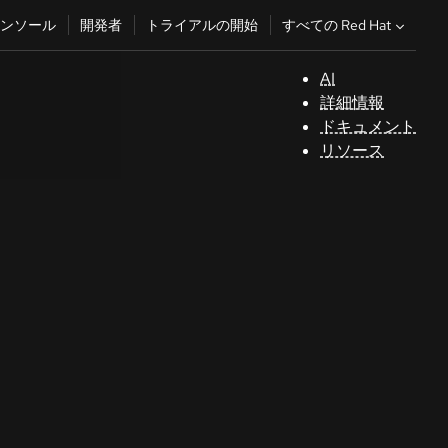
すべての Red Hat
ンソール
開発者
トライアルの開始
AI
サ
詳細情報
ポ
ドキュメント
ー
リソース
ト
コ
ン
ソ
ー
ル
開
発
者