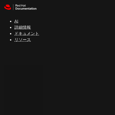
Skip to navigation
Skip to content
サ
ポ
ー
AI
ト
詳細情報
ドキュメント
リソース
コ
ン
ソ
ー
ル
開
発
者
ト
ラ