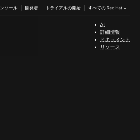
すべての Red Hat
ンソール
開発者
トライアルの開始
AI
サ
詳細情報
ポ
ドキュメント
ー
リソース
ト
コ
ン
ソ
ー
ル
開
発
者