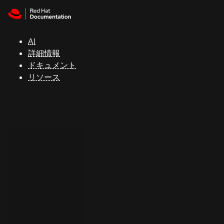
Skip to navigation
Skip to content
サ
ポ
ー
AI
ト
詳細情報
ドキュメント
リソース
コ
ン
ソ
ー
ル
開
発
者
ト
ラ