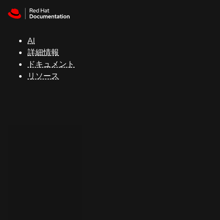
Skip to navigation
Skip to content
サ
ポ
ー
AI
ト
詳細情報
ドキュメント
リソース
コ
ン
ソ
ー
ル
開
発
者
ト
ラ