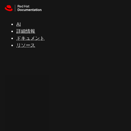
Skip to navigation
Skip to content
サ
ポ
ー
AI
ト
詳細情報
ドキュメント
リソース
コ
ン
ソ
ー
ル
開
発
者
ト
ラ