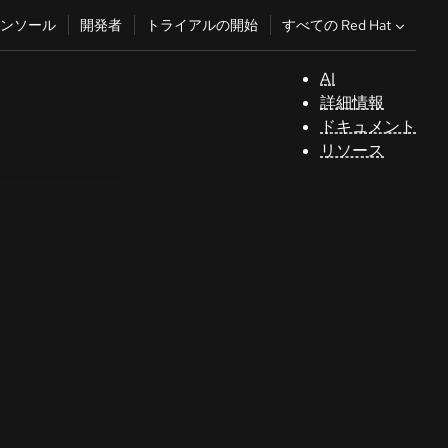
すべての Red Hat
ンソール
開発者
トライアルの開始
AI
サ
詳細情報
ポ
ドキュメント
ー
リソース
ト
コ
ン
ソ
ー
ル
開
発
者