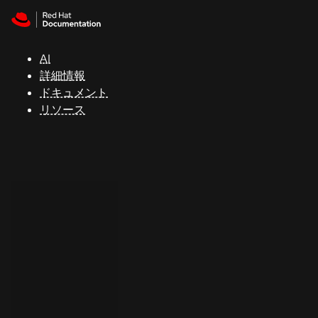
Skip to navigation
Skip to content
サ
ポ
ー
AI
ト
詳細情報
ドキュメント
リソース
コ
ン
ソ
ー
ル
開
発
者
ト
ラ