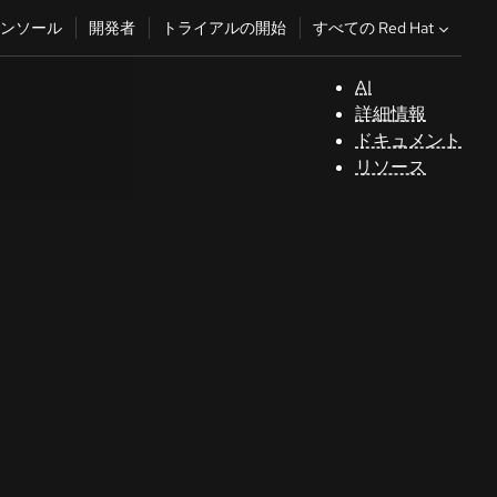
すべての Red Hat
ンソール
開発者
トライアルの開始
AI
サ
詳細情報
ポ
ドキュメント
ー
リソース
ト
コ
ン
ソ
ー
ル
開
発
者