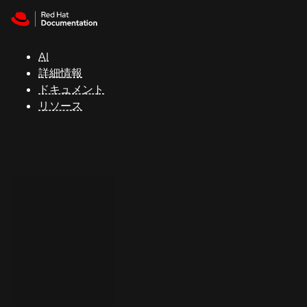
Skip to navigation
Skip to content
サ
ポ
ー
AI
ト
詳細情報
ドキュメント
リソース
コ
ン
ソ
ー
ル
開
発
者
ト
ラ