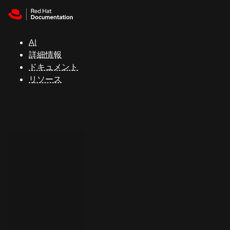
Skip to navigation
Skip to content
サ
ポ
ー
AI
ト
詳細情報
ドキュメント
リソース
コ
ン
ソ
ー
ル
開
発
者
ト
ラ