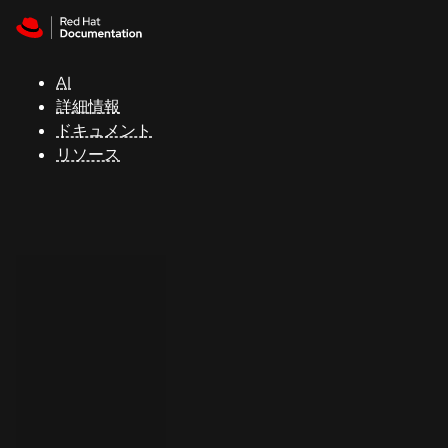
Skip to navigation
Skip to content
サ
ポ
ー
AI
ト
詳細情報
ドキュメント
リソース
コ
ン
ソ
ー
ル
開
発
者
ト
ラ