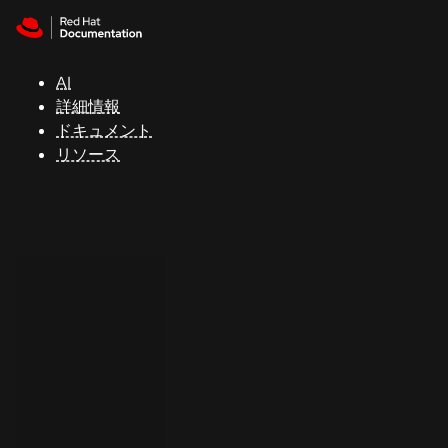
Skip to navigation
Skip to content
サ
ポ
ー
AI
ト
詳細情報
ドキュメント
リソース
コ
ン
ソ
ー
ル
開
発
者
ト
ラ