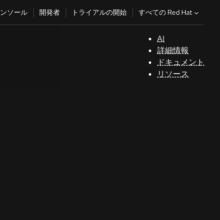
すべての Red Hat
ンソール
開発者
トライアルの開始
AI
サ
詳細情報
ポ
ドキュメント
ー
リソース
ト
コ
ン
ソ
ー
ル
開
発
者