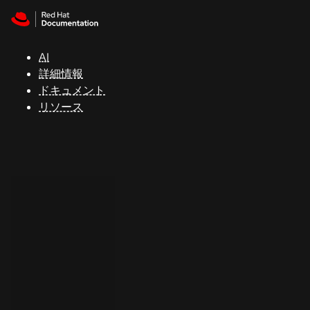
Skip to navigation
Skip to content
サ
ポ
ー
AI
ト
詳細情報
ドキュメント
リソース
コ
ン
ソ
ー
ル
開
発
者
ト
ラ