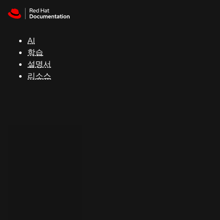
Skip to navigation
Skip to content
지
원
AI
학습
콘
설명서
솔
리소스
개
발
자
평
가
판
시
작
연