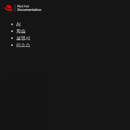
Skip to navigation
Skip to content
지
원
AI
학습
콘
설명서
솔
리소스
개
발
자
평
가
판
시
작
연