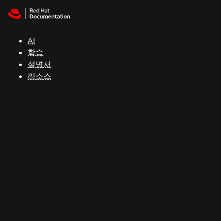
Skip to navigation
Skip to content
지
원
AI
학습
콘
설명서
솔
리소스
개
발
자
평
가
판
시
작
연