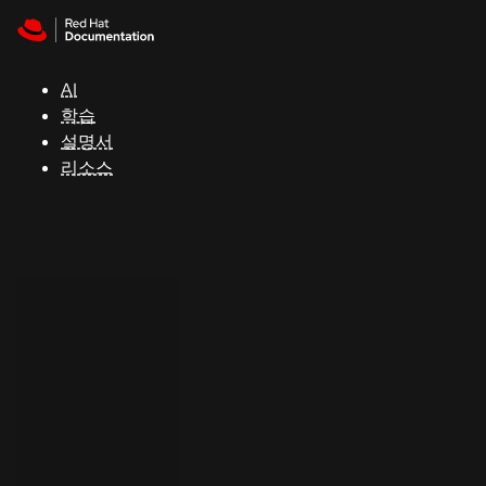
Skip to navigation
Skip to content
지
원
AI
학습
콘
설명서
솔
리소스
개
발
자
평
가
판
시
작
연