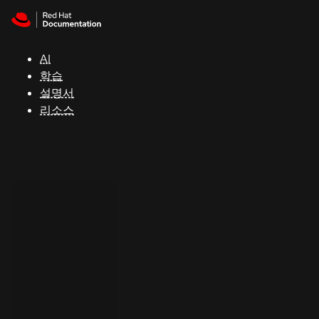
Skip to navigation
Skip to content
지
원
AI
학습
콘
설명서
솔
리소스
개
발
자
평
가
판
시
작
연