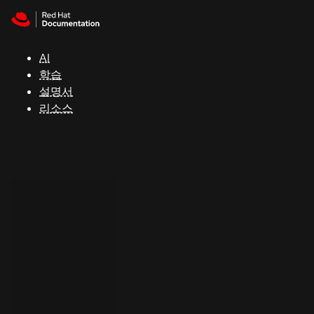
Skip to navigation
Skip to content
지
원
AI
학습
콘
설명서
솔
리소스
개
발
자
평
가
판
시
작
연