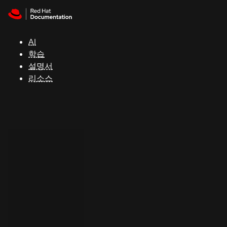
Skip to navigation
Skip to content
지
원
AI
학습
콘
설명서
솔
리소스
개
발
자
평
가
판
시
작
연