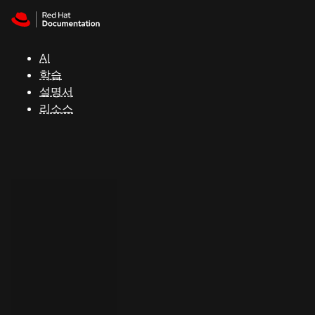
Skip to navigation
Skip to content
지
원
AI
학습
콘
설명서
솔
리소스
개
발
자
평
가
판
시
작
연