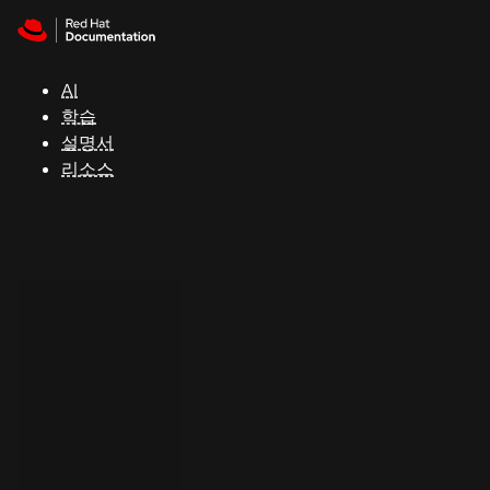
Skip to navigation
Skip to content
지
원
AI
학습
콘
설명서
솔
리소스
개
발
자
평
가
판
시
작
연