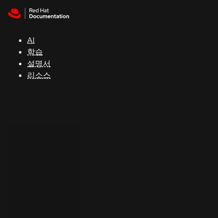
Skip to navigation
Skip to content
지
원
AI
학습
콘
설명서
솔
리소스
개
발
자
평
가
판
시
작
연