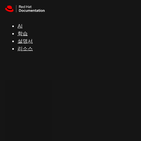
Skip to navigation
Skip to content
지
원
AI
학습
콘
설명서
솔
리소스
개
발
자
평
가
판
시
작
연