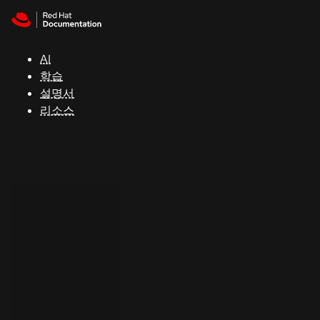
Skip to navigation
Skip to content
지
원
AI
학습
콘
설명서
솔
리소스
개
발
자
평
가
판
시
작
연