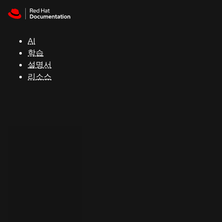
Skip to navigation
Skip to content
지
원
AI
학습
콘
설명서
솔
리소스
개
발
자
평
가
판
시
작
연