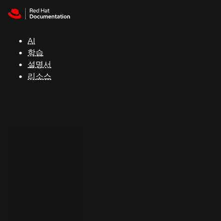
Skip to navigation
Skip to content
지
원
AI
학습
콘
설명서
솔
리소스
개
발
자
평
가
판
시
작
연