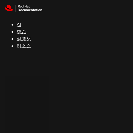
Skip to navigation
Skip to content
지
원
AI
학습
콘
설명서
솔
리소스
개
발
자
평
가
판
시
작
연