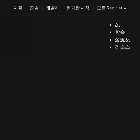
모든 Red Hat
지원
콘솔
개발자
평가판 시작
AI
지
학습
원
설명서
리소스
콘
솔
개
발
자
평
가
판
시
작