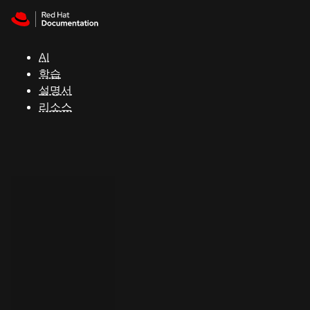
Skip to navigation
Skip to content
지
원
AI
학습
콘
설명서
솔
리소스
개
발
자
평
가
판
시
작
연