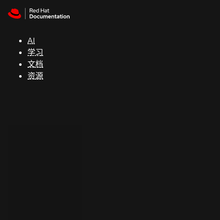
Skip to navigation
Skip to content
支
持
AI
学习
控制台
文档
（Console）
资源
开
发
人
员
开
始
试
用
联