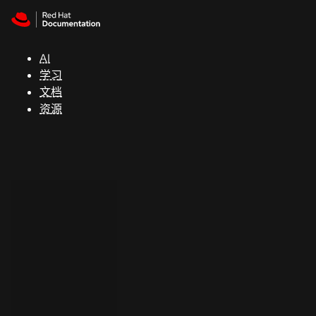
Skip to navigation
Skip to content
支
持
AI
学习
控制台
文档
（Console）
资源
开
发
人
员
开
始
试
用
联