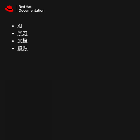
Skip to navigation
Skip to content
支
持
AI
学习
控制台
文档
（Console）
资源
开
发
人
员
开
始
试
用
联