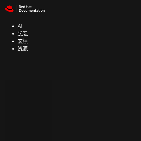
Skip to navigation
Skip to content
支
持
AI
学习
控制台
文档
（Console）
资源
开
发
人
员
开
始
试
用
联