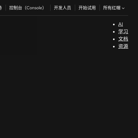
所有红帽
持
控制台（Console）
开发人员
开始试用
AI
支
学习
持
文档
资源
（
开
发
人
员
开
始
试
用