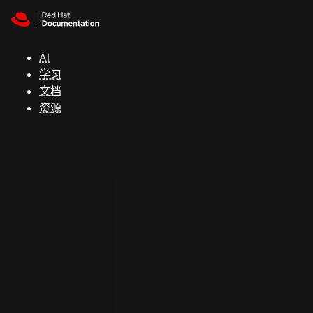
Skip to navigation
Skip to content
支
持
AI
学习
控制台
文档
（Console）
资源
开
发
人
员
开
始
试
用
联