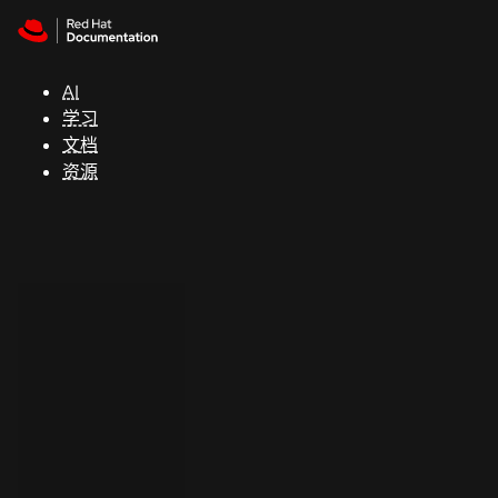
Skip to navigation
Skip to content
支
持
AI
学习
控制台
文档
（Console）
资源
开
发
人
员
开
始
试
用
联