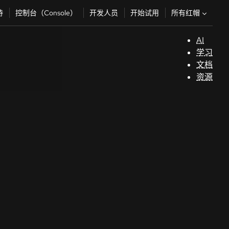
所有红帽
持
控制台（Console）
开发人员
开始试用
AI
支
学习
持
文档
资源
（
开
发
人
员
开
始
试
用