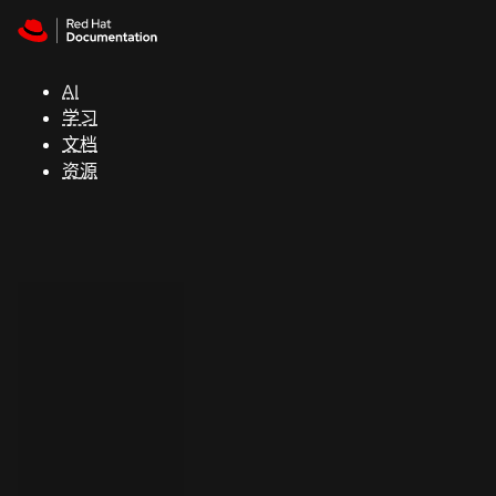
Skip to navigation
Skip to content
支
持
AI
学习
控制台
文档
（Console）
资源
开
发
人
员
开
始
试
用
联