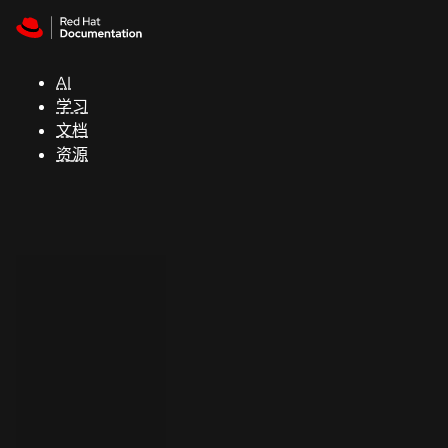
Skip to navigation
Skip to content
支
持
AI
学习
控制台
文档
（Console）
资源
开
发
人
员
开
始
试
用
联