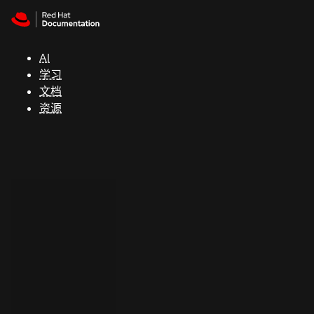
Skip to navigation
Skip to content
支
持
AI
学习
控制台
文档
（Console）
资源
开
发
人
员
开
始
试
用
联