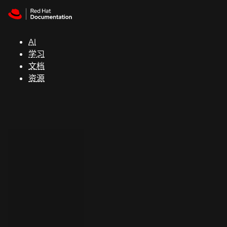
Skip to navigation
Skip to content
支
持
AI
学习
控制台
文档
（Console）
资源
开
发
人
员
开
始
试
用
联