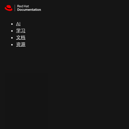
Skip to navigation
Skip to content
支
持
AI
学习
控制台
文档
（Console）
资源
开
发
人
员
开
始
试
用
联